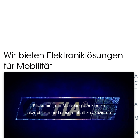
Wir bieten Elektroniklösungen
für Mobilität
A
C
T
I
A
Klicke hier, um Marketing-Cookies zu
I
akzeptieren und diesen Inhalt zu aktivieren
E
G