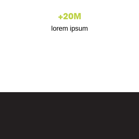
+
20
M
lorem ipsum