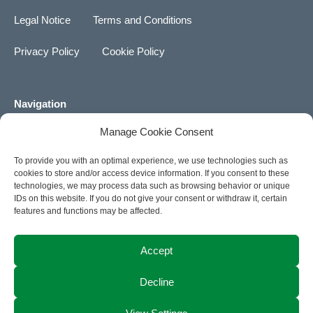
k
g
t
t
t
Legal Notice
Terms and Conditions
e
a
o
u
d
g
k
b
Privacy Policy
Cookie Policy
i
r
e
n
a
m
Navigation
About us
Manage Cookie Consent
To provide you with an optimal experience, we use technologies such as
Career
cookies to store and/or access device information. If you consent to these
technologies, we may process data such as browsing behavior or unique
News
IDs on this website. If you do not give your consent or withdraw it, certain
features and functions may be affected.
Contact
Accept
ACTIA Group Website
Decline