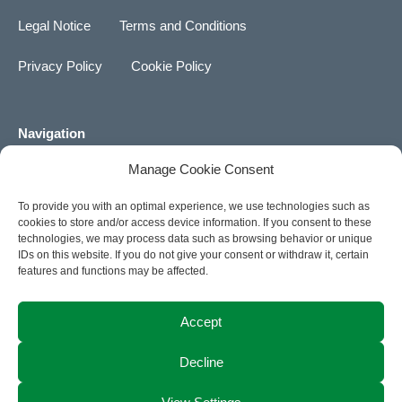
k
g
t
t
t
Legal Notice
Terms and Conditions
e
a
o
u
d
g
k
b
Privacy Policy
Cookie Policy
i
r
e
n
a
m
Navigation
About us
Manage Cookie Consent
To provide you with an optimal experience, we use technologies such as
Career
cookies to store and/or access device information. If you consent to these
technologies, we may process data such as browsing behavior or unique
News
IDs on this website. If you do not give your consent or withdraw it, certain
features and functions may be affected.
Contact
Accept
ACTIA Group Website
Decline