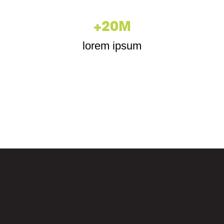
+
20
M
lorem ipsum