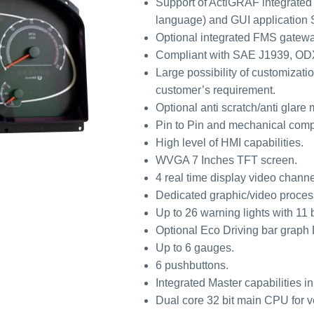
Support of ActiGRAF integrated
language) and GUI application 
Optional integrated FMS gatewa
Compliant with SAE J1939, OD
Large possibility of customizati
customer’s requirement.
Optional anti scratch/anti glare 
Pin to Pin and mechanical compa
High level of HMI capabilities.
WVGA 7 Inches TFT screen.
4 real time display video channe
Dedicated graphic/video proces
Up to 26 warning lights with 11
Optional Eco Driving bar graph 
Up to 6 gauges.
6 pushbuttons.
Integrated Master capabilities 
Dual core 32 bit main CPU for v