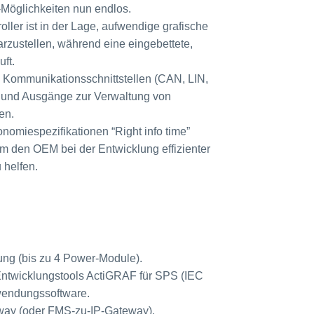
I-Möglichkeiten nun endlos.
oller ist in der Lage, aufwendige grafische
rzustellen, während eine eingebettete,
ft.
 Kommunikationsschnittstellen (CAN, LIN,
- und Ausgänge zur Verwaltung von
en.
nomiespezifikationen “Right info time”
m den OEM bei der Entwicklung effizienter
 helfen.
ng (bis zu 4 Power-Module).
 Entwicklungstools ActiGRAF für SPS (IEC
endungssoftware.
eway (oder FMS-zu-IP-Gateway).