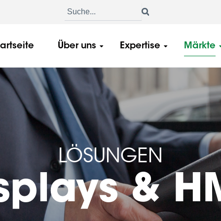
tartseite
Über uns
Expertise
Märkte
LÖSUNGEN
splays & H