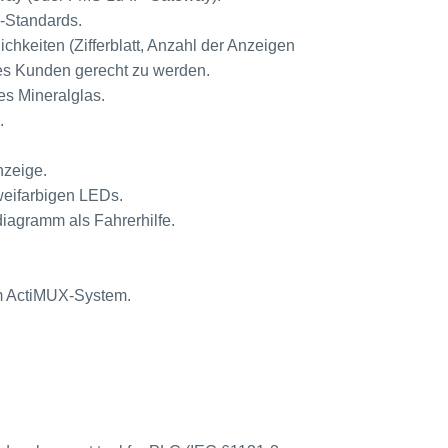
-Standards.
keiten (Zifferblatt, Anzahl der Anzeigen
es Kunden gerecht zu werden.
es Mineralglas.
.
nzeige.
weifarbigen LEDs.
iagramm als Fahrerhilfe.
im ActiMUX-System.