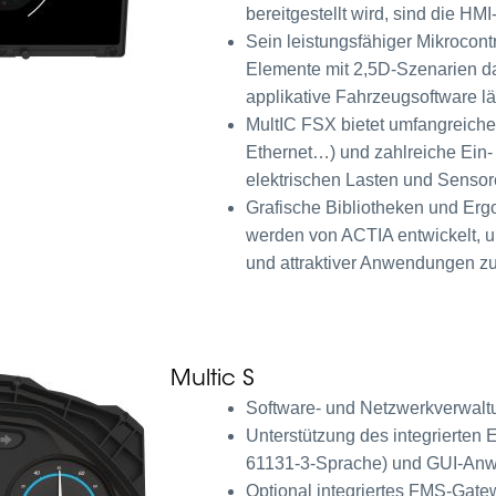
bereitgestellt wird, sind die HM
Sein leistungsfähiger Mikrocontr
Elemente mit 2,5D-Szenarien da
applikative Fahrzeugsoftware läu
MultIC FSX bietet umfangreiche
Ethernet…) und zahlreiche Ein
elektrischen Lasten und Sensor
Grafische Bibliotheken und Ergo
werden von ACTIA entwickelt, u
und attraktiver Anwendungen zu
Multic S
Software- und Netzwerkverwaltu
Unterstützung des integrierten
61131-3-Sprache) und GUI-Anw
Optional integriertes FMS-Gat