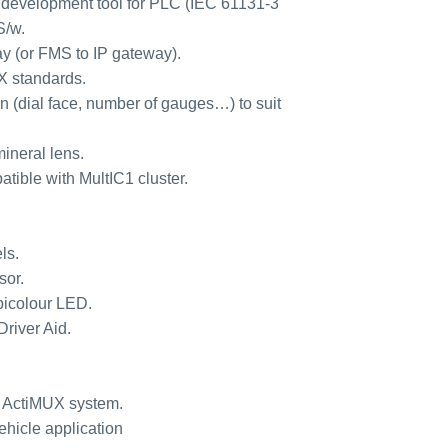
 development tool for PLC (IEC 61131-3
S/w.
y (or FMS to IP gateway).
X standards.
on (dial face, number of gauges…) to suit
mineral lens.
tible with MultIC1 cluster.
ls.
sor.
 bicolour LED.
Driver Aid.
in ActiMUX system.
ehicle application