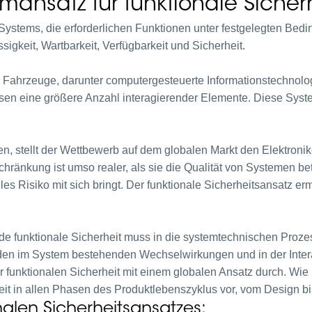
mansatz für funktionale Siche
s Systems, die erforderlichen Funktionen unter festgelegten Be
gkeit, Wartbarkeit, Verfügbarkeit und Sicherheit.
 Fahrzeuge, darunter computergesteuerte Informationstechnologi
en eine größere Anzahl interagierender Elemente. Diese Syst
 stellt der Wettbewerb auf dem globalen Markt den Elektronik
ränkung ist umso realer, als sie die Qualität von Systemen betr
s Risiko mit sich bringt. Der funktionale Sicherheitsansatz ermö
e funktionale Sicherheit muss in die systemtechnischen Proz
s den im System bestehenden Wechselwirkungen und in der Inte
 funktionalen Sicherheit mit einem globalen Ansatz durch. Wie 
eit in allen Phasen des Produktlebenszyklus vor, vom Design 
alen Sicherheitsansatzes: