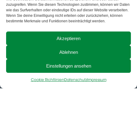
i
i
n
i
o
zuzugreifen. Wenn Sie diesen Technologien zustimmen, können wir Daten
n
n
s
k
u
wie das Surfverhalten oder eindeutige IDs auf dieser Website verarbeiten.
Wenn Sie deine Einwilligung nicht erteilen oder zurückziehen, können
k
g
t
t
t
Impressum
AGB
AGB Shop
Datenschutz
bestimmte Merkmale und Funktionen beeinträchtigt werden.
e
a
o
u
d
g
k
b
Cookie-Richtlinie
Akzeptieren
i
r
e
n
a
Ablehnen
m
Navigation
Einstellungen ansehen
Über uns
Cookie Richtlinien
Datenschutz
Impressum
Karriere
News
Kontakt
ACTIA Group Website