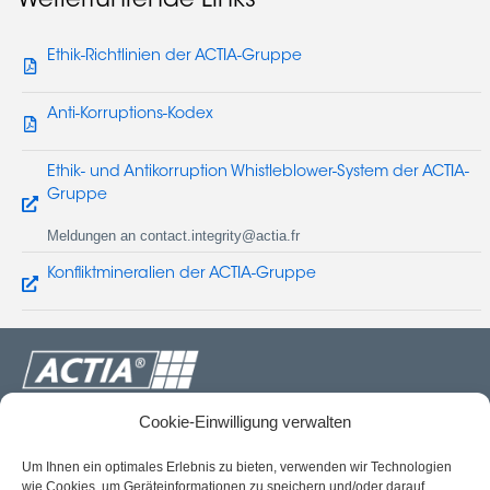
Weiterführende Links
Ethik-Richtlinien der ACTIA-Gruppe
Anti-Korruptions-Kodex
Ethik- und Antikorruption Whistleblower-System der ACTIA-
Gruppe
Meldungen an contact.integrity@actia.fr
Konfliktmineralien der ACTIA-Gruppe
Ihr Elektronikpartner für Mobilität
Cookie-Einwilligung verwalten
Um Ihnen ein optimales Erlebnis zu bieten, verwenden wir Technologien
L
X
I
T
Y
wie Cookies, um Geräteinformationen zu speichern und/oder darauf