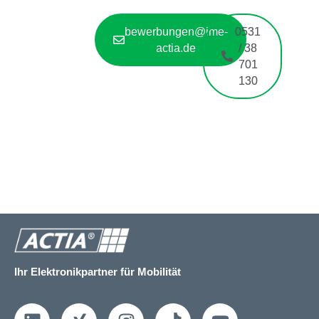
bewerbungen@ime-
0531
actia.de
/ 38
701
130
Ihr Elektronikpartner für Mobilität
L
X
I
T
Y