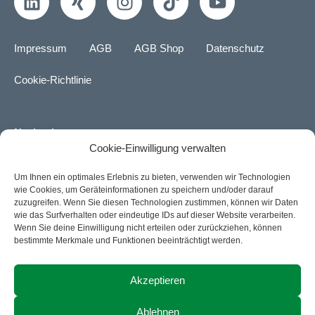
i
i
n
i
o
n
n
s
k
u
k
g
t
t
t
Impressum
AGB
AGB Shop
Datenschutz
e
a
o
u
d
g
k
b
Cookie-Richtlinie
i
r
e
n
a
m
Navigation
Cookie-Einwilligung verwalten
Über uns
Um Ihnen ein optimales Erlebnis zu bieten, verwenden wir Technologien
wie Cookies, um Geräteinformationen zu speichern und/oder darauf
Karriere
zuzugreifen. Wenn Sie diesen Technologien zustimmen, können wir Daten
wie das Surfverhalten oder eindeutige IDs auf dieser Website verarbeiten.
News
Wenn Sie deine Einwilligung nicht erteilen oder zurückziehen, können
bestimmte Merkmale und Funktionen beeinträchtigt werden.
Kontakt
Akzeptieren
ACTIA Group Website
Ablehnen