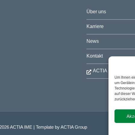
Über uns
Karriere
News
Kontakt
ACTIA Group Webs
Um Ihnen ei
um Gerätein
Technologie
auf dieser W
zurückziehe
Akz
 2026 ACTIA IME | Template by ACTIA Group