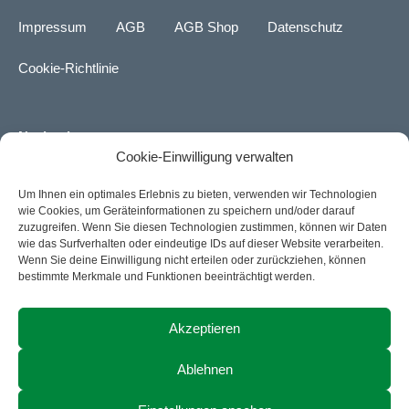
n
n
s
k
u
k
g
t
t
t
Impressum
AGB
AGB Shop
Datenschutz
e
a
o
u
d
g
k
b
Cookie-Richtlinie
i
r
e
n
a
m
Navigation
Cookie-Einwilligung verwalten
Über uns
Um Ihnen ein optimales Erlebnis zu bieten, verwenden wir Technologien
wie Cookies, um Geräteinformationen zu speichern und/oder darauf
Karriere
zuzugreifen. Wenn Sie diesen Technologien zustimmen, können wir Daten
wie das Surfverhalten oder eindeutige IDs auf dieser Website verarbeiten.
News
Wenn Sie deine Einwilligung nicht erteilen oder zurückziehen, können
bestimmte Merkmale und Funktionen beeinträchtigt werden.
Kontakt
Akzeptieren
ACTIA Group Website
Ablehnen